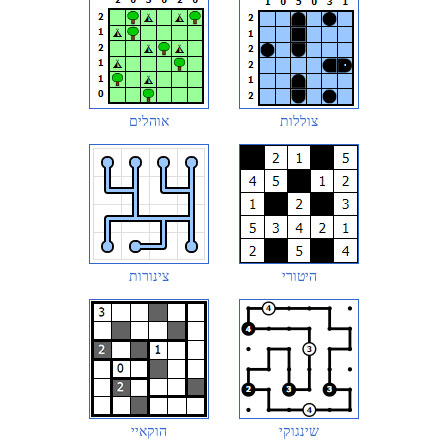
צוללות
אוהלים
היטורי
צינורות
שינגוקי
הוקאיי