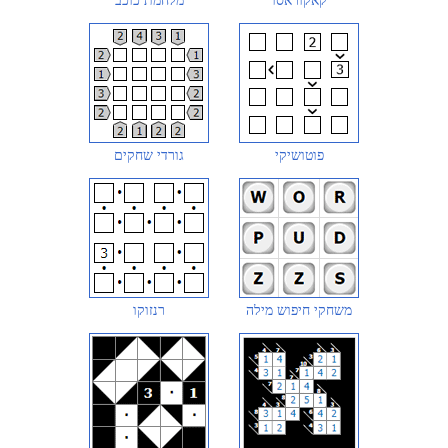
קאקוראסו
מלחמת כוכב
פוטושיקי
גורדי שחקים
משחקי חיפוש מילה
רנזוקו