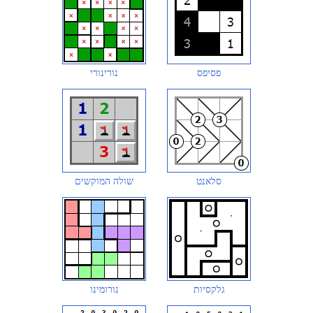
פסיפס
נורינורי
סלאנט
שולה המוקשים
גלקסיות
נורומינו