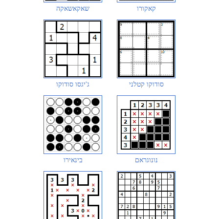
קאקורו
שאקאשאקה
סודוקו קטלני
ג'יגסו סודוקו
נונוגראם
בינאירו