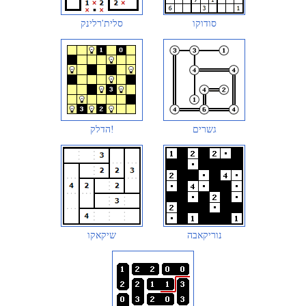
סודוקו
סלית'רלינק
גשרים
הדלק!
נוריקאבה
שיקאקו