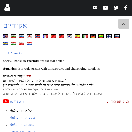
אקווריום
תרגמו אתר זה.
Special thanks to
EtzHaim
for the translation
Aquarium
is a logic puzzle with simple rules and challenging solutions.
אקווריום פשוטים:
חוקי
המשחק מתנהל על לוח המחולק לאיזורי "אקווריום"
עליכם "למלא" כל ארווריום נפרד במים עד לגובה מסויים - או להשאירו ריק.
גובה המים בכל אקווריום נפרד זהה לכל רוחבו
המספרים מעל ולצד הלוח מורים על מספר התאים המלאים באותה עמודה ושורה.
הסתר את החוקים
הדרכת וידאו
6x6 קל אקווריום
6x6 בינוני אקווריום
6x6 קשה אקווריום
10x10 קל אקווריום