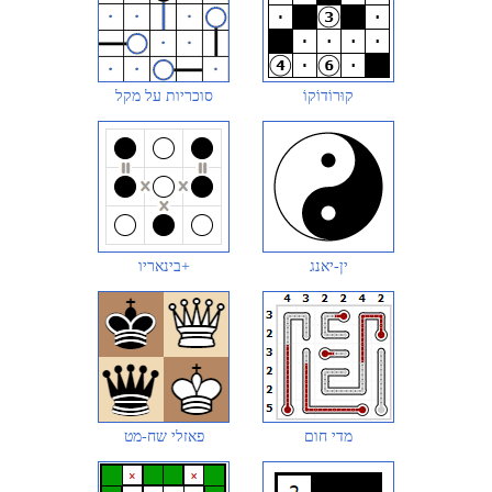
קוּרוֹדוֹקוֹ
סוכריות על מקל
ין-יאנג
בינאריו+
מדי חום
פאזלי שח-מט