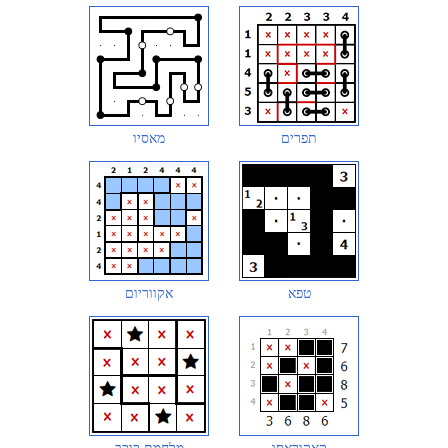
תפרים
מאסיו
טפא
אקווריום